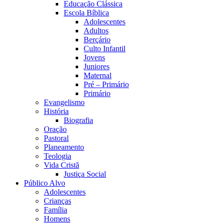
Educação Clássica
Escola Bíblica
Adolescentes
Adultos
Berçário
Culto Infantil
Jovens
Juniores
Maternal
Pré – Primário
Primário
Evangelismo
História
Biografia
Oração
Pastoral
Planeamento
Teologia
Vida Cristã
Justiça Social
Público Alvo
Adolescentes
Crianças
Família
Homens