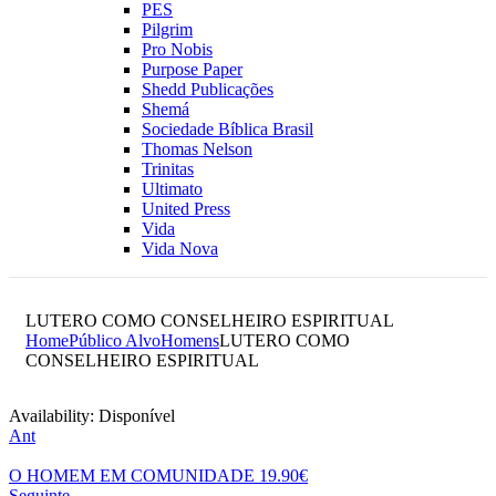
PES
Pilgrim
Pro Nobis
Purpose Paper
Shedd Publicações
Shemá
Sociedade Bíblica Brasil
Thomas Nelson
Trinitas
Ultimato
United Press
Vida
Vida Nova
LUTERO COMO CONSELHEIRO ESPIRITUAL
Home
Público Alvo
Homens
LUTERO COMO
CONSELHEIRO ESPIRITUAL
Availability:
Disponível
Ant
O HOMEM EM COMUNIDADE
19.90
€
Seguinte