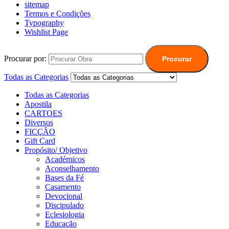
sitemap
Termos e Condições
Typography
Wishlist Page
Procurar por:
Procurar
Todas as Categorias
Todas as Categorias
Apostila
CARTOES
Diversos
FICÇÃO
Gift Card
Propósito/ Objetivo
Académicos
Aconselhamento
Bases da Fé
Casamento
Devocional
Discipulado
Eclesiologia
Educação