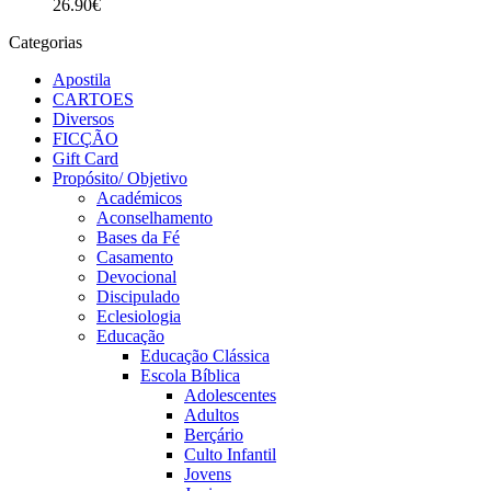
26.90
€
Categorias
Apostila
CARTOES
Diversos
FICÇÃO
Gift Card
Propósito/ Objetivo
Académicos
Aconselhamento
Bases da Fé
Casamento
Devocional
Discipulado
Eclesiologia
Educação
Educação Clássica
Escola Bíblica
Adolescentes
Adultos
Berçário
Culto Infantil
Jovens