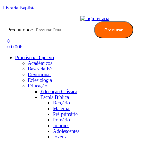
Livraria Baptista
Procurar por:
Procurar
0
0
0.00
€
Propósito/ Objetivo
Académicos
Bases da Fé
Devocional
Eclesiologia
Educação
Educação Clássica
Escola Bíblica
Berçário
Maternal
Pré-primário
Primário
Juniores
Adolescentes
Jovens