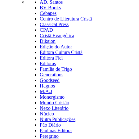
AD. Santos
BV Books
Cebapes
Centro de Literatura Cristã
Classical Press
CPAD
Cristã Evangélica
Dikaion
Edição do Autor
Editora Cultura Cristã
Editora Fiel
Editoras
Família de Trigo
Generations
Goodseed
Hagnos
M.A.J
Monergismo
Mundo Cristão
Nexo Literário
Núcleo
Nutra Publicações
Pão Diário
Paulinas Editora
Peregrino