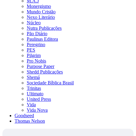
M.A.J
Monergismo
Mundo Cristão
Nexo Literário
Núcleo
Nutra Publicações
Pão Diário
Paulinas Editora
Peregrino
PES
Pilgrim
Pro Nobis
Purpose Paper
Shedd Publicações
Shemá
Sociedade Bíblica Brasil
Trinitas
Ultimato
United Press
Vida
Vida Nova
Goodseed
Thomas Nelson