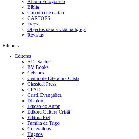
Álbum Fotográfico
Bíblia
Caixinha de cartão
CARTOES
livros
Objectos para a vida na Igreja
Revistas
Editoras
Editoras
AD. Santos
BV Books
Cebapes
Centro de Literatura Cristã
Classical Press
CPAD
Cristã Evangélica
Dikaion
Edição do Autor
Editora Cultura Cristã
Editora Fiel
Família de Trigo
Generations
Hagnos