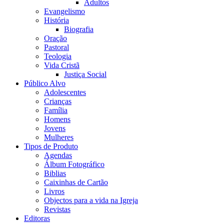
Adultos
Evangelismo
História
Biografia
Oração
Pastoral
Teologia
Vida Cristã
Justiça Social
Público Alvo
Adolescentes
Crianças
Família
Homens
Jovens
Mulheres
Tipos de Produto
Agendas
Álbum Fotográfico
Biblias
Caixinhas de Cartão
Livros
Objectos para a vida na Igreja
Revistas
Editoras