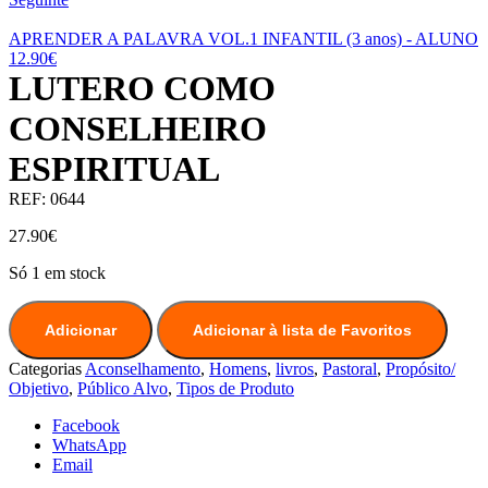
APRENDER A PALAVRA VOL.1 INFANTIL (3 anos) - ALUNO
12.90
€
LUTERO COMO
CONSELHEIRO
ESPIRITUAL
REF:
0644
27.90
€
Só 1 em stock
Adicionar
Adicionar à lista de Favoritos
Categorias
Aconselhamento
,
Homens
,
livros
,
Pastoral
,
Propósito/
Objetivo
,
Público Alvo
,
Tipos de Produto
Facebook
WhatsApp
Email