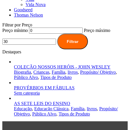
Vida Nova
Goodseed
Thomas Nelson
Filtrar por Preço
Preço mínimo
Preço máximo
Filtrar
Destaques
COLEÇÃO NOSSOS HERÓIS - JOHN WESLEY
Biografia
,
Crianças
,
Família
,
livros
,
Propósito/ Objetivo
,
Público Alvo
,
Tipos de Produto
PROVÉRBIOS EM FÁBULAS
Sem categoria
AS SETE LEIS DO ENSINO
Educação
,
Educação Clássica
,
Família
,
livros
,
Propósito/
Objetivo
,
Público Alvo
,
Tipos de Produto