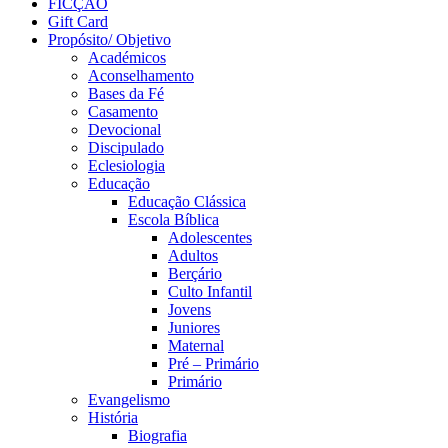
FICÇÃO
Gift Card
Propósito/ Objetivo
Académicos
Aconselhamento
Bases da Fé
Casamento
Devocional
Discipulado
Eclesiologia
Educação
Educação Clássica
Escola Bíblica
Adolescentes
Adultos
Berçário
Culto Infantil
Jovens
Juniores
Maternal
Pré – Primário
Primário
Evangelismo
História
Biografia