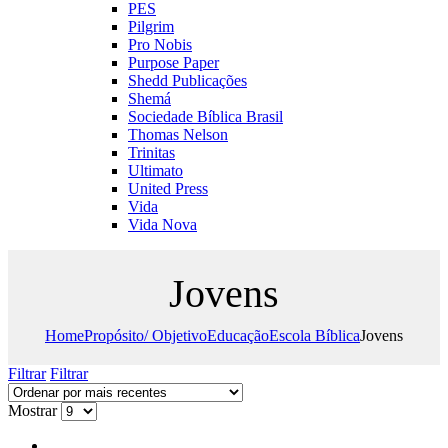
PES
Pilgrim
Pro Nobis
Purpose Paper
Shedd Publicações
Shemá
Sociedade Bíblica Brasil
Thomas Nelson
Trinitas
Ultimato
United Press
Vida
Vida Nova
Jovens
Home
Propósito/ Objetivo
Educação
Escola Bíblica
Jovens
Filtrar
Filtrar
Mostrar