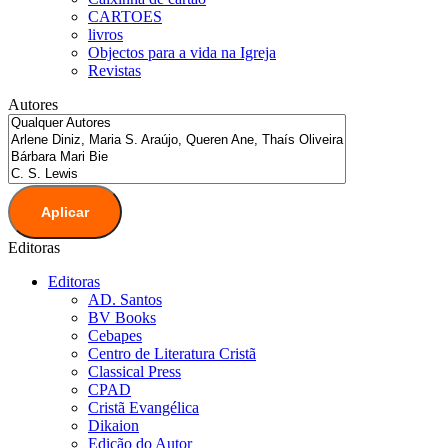
CARTOES
livros
Objectos para a vida na Igreja
Revistas
Autores
Aplicar
Editoras
Editoras
AD. Santos
BV Books
Cebapes
Centro de Literatura Cristã
Classical Press
CPAD
Cristã Evangélica
Dikaion
Edição do Autor