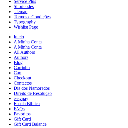
Service Plus
Shortcodes
sitemap
Termos e Condições
Typography
Wishlist Page
Início
A Minha Conta
A Minha Conta
All Authors
Authors
Blog
Carrinho
Cart
Checkout
Contactos
Dia dos Namorados
Direito de Resolução
easypay
Escola Bíblica
FAQs
Favoritos
Gift Card
Gift Card Balance