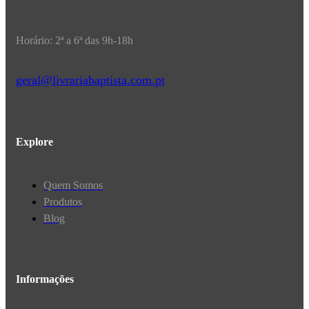
Horário: 2ª a 6ª das 9h-18h
geral@livrariabaptista.com.pt
Explore
Quem Somos
Produtos
Blog
Informações