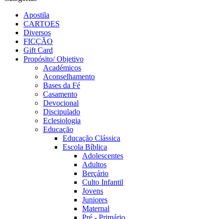
Apostila
CARTOES
Diversos
FICÇÃO
Gift Card
Propósito/ Objetivo
Académicos
Aconselhamento
Bases da Fé
Casamento
Devocional
Discipulado
Eclesiologia
Educação
Educação Clássica
Escola Bíblica
Adolescentes
Adultos
Berçário
Culto Infantil
Jovens
Juniores
Maternal
Pré - Primário