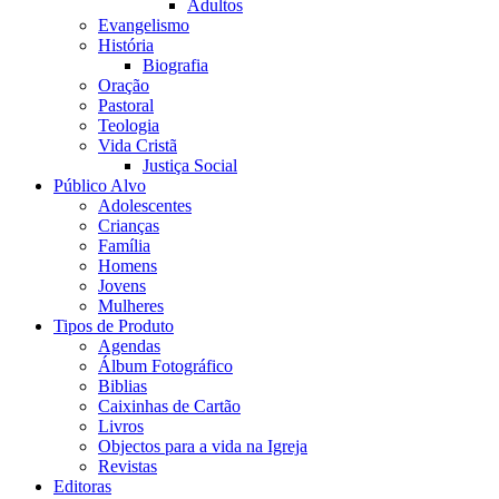
Adultos
Evangelismo
História
Biografia
Oração
Pastoral
Teologia
Vida Cristã
Justiça Social
Público Alvo
Adolescentes
Crianças
Família
Homens
Jovens
Mulheres
Tipos de Produto
Agendas
Álbum Fotográfico
Biblias
Caixinhas de Cartão
Livros
Objectos para a vida na Igreja
Revistas
Editoras