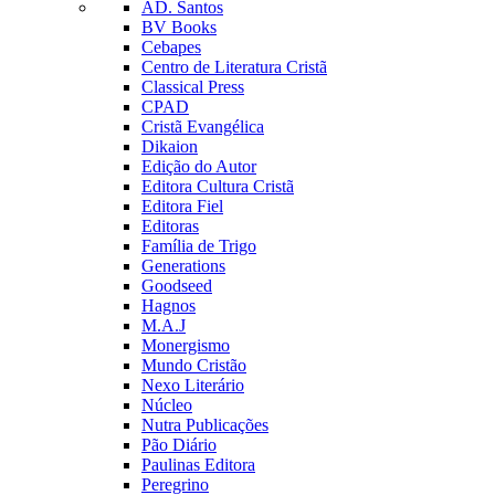
AD. Santos
BV Books
Cebapes
Centro de Literatura Cristã
Classical Press
CPAD
Cristã Evangélica
Dikaion
Edição do Autor
Editora Cultura Cristã
Editora Fiel
Editoras
Família de Trigo
Generations
Goodseed
Hagnos
M.A.J
Monergismo
Mundo Cristão
Nexo Literário
Núcleo
Nutra Publicações
Pão Diário
Paulinas Editora
Peregrino