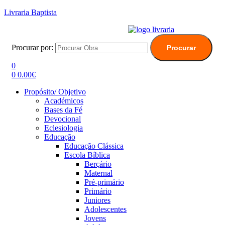
Livraria Baptista
Procurar por:
Procurar
0
0
0.00
€
Propósito/ Objetivo
Académicos
Bases da Fé
Devocional
Eclesiologia
Educação
Educação Clássica
Escola Bíblica
Berçário
Maternal
Pré-primário
Primário
Juniores
Adolescentes
Jovens