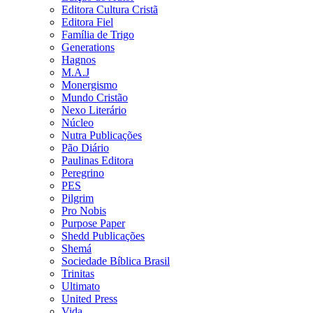
Editora Cultura Cristã
Editora Fiel
Família de Trigo
Generations
Hagnos
M.A.J
Monergismo
Mundo Cristão
Nexo Literário
Núcleo
Nutra Publicações
Pão Diário
Paulinas Editora
Peregrino
PES
Pilgrim
Pro Nobis
Purpose Paper
Shedd Publicações
Shemá
Sociedade Bíblica Brasil
Trinitas
Ultimato
United Press
Vida